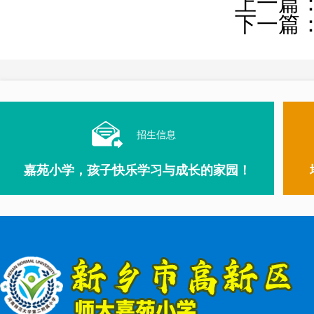
上一篇
下一篇：
招生信息
嘉苑小学，孩子快乐学习与成长的家园！