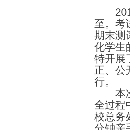
201
至。考
期末测
化学生
特开展
正、公
行。
本次期
全过程
校总务
分钟亲