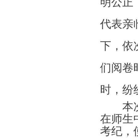
明公正
代表亲
下，依
们阅卷
时，纷
本次
在师生
考纪，