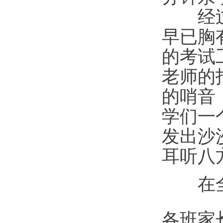
经过前
早已胸
的考试
老师的
的哨音
学们一
发出沙
耳听八
在全体
各班家